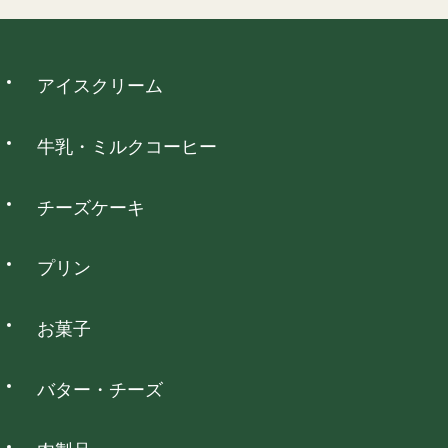
・お客様のもとで傷、損傷が生じた商品
1
・お客様のもとで加工、アレンジ等を施された商品
2
3
4
5
6
7
8
・納品時の商品ラベルをなくされた商品
9
10
11
12
13
14
15
ウォレット決済
アイスクリーム
16
17
18
19
20
21
22
詳細を見る
23
24
25
26
27
28
29
PayPay、d払い、auPAY、楽天ペイ、メルペイネット決済がご
30
31
利用いただけます。
牛乳・ミルクコーヒー
は定休日となっております。
チーズケーキ
コンビニ決済
プリン
全国のコンビニエンスストアでお支払いいただけます。
お菓子
NP後払い
バター・チーズ
全国の主要なコンビニ・郵便局・銀行でお支払いいただけま
す。