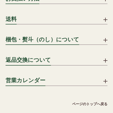
下記のお支払い方法をご利用いただけます。
送料
クレジットカード
1配送先につき、ご注文合計8,000円以上で送料無料となりま
梱包・熨斗（のし）について
クレジットカードでのお支払いにおける事務手数料は、当社が
す。
負担いたします。(分割手数料は、お客様のご負担となります)
詳細を見る
贈答用の場合、段ボールに包装紙・シールのしを貼り、傷防止
返品交換について
用段ボールに入れ発送します。
一括払い/分割払い/リボ払い
のしはシールのしをご用意いたしております。名入れも承って
※分割回数は、カード会社により異なります。
おりますので ご希望の方はご注文カートの通信欄にその旨をご
不良品ではない商品でお客様が返品をご希望される場合は、商
営業カレンダー
記入ください。
品到着後5日以内に弊社までご返送ください。送料はお客様でご
キャリア決済
負担願います。但し、下記の場合には返品をお受けできませ
詳細を見る
ん。
ソフトバンクまとめて支払い、auかんたん決済がご利用いただ
2026 August
ページのトップへ戻る
けます。
・ご使用になられた商品
日
月
火
水
木
金
土