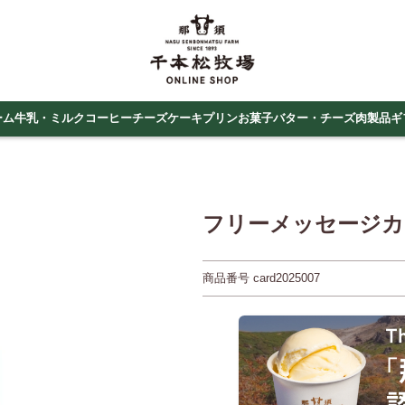
ーム
牛乳・ミルクコーヒー
チーズケーキ
プリン
お菓子
バター・チーズ
肉製品
ギ
フリーメッセージカード 
商品番号
card2025007