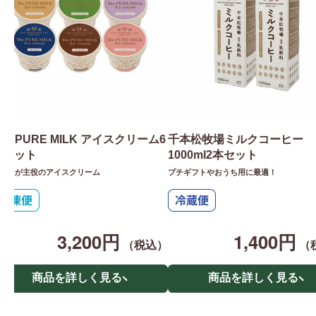
he PURE MILK アイスクリーム6
千本松牧場ミルクコーヒー
個セット
1000ml2本セット
ルクが主役のアイスクリーム
プチギフトやおうち用に最適！
3,200円
1,400円
（税込）
（
商品を詳しく見る
商品を詳しく見る