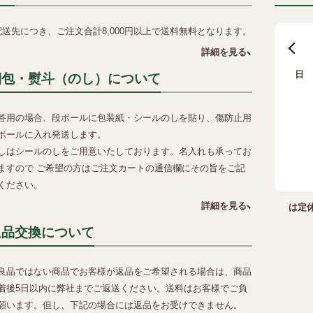
配送先につき、ご注文合計8,000円以上で送料無料となります。
詳細を見る
日
梱包・熨斗（のし）について
2
答用の場合、段ボールに包装紙・シールのしを貼り、傷防止用
9
ボールに入れ発送します。
16
しはシールのしをご用意いたしております。名入れも承ってお
23
ますので ご希望の方はご注文カートの通信欄にその旨をご記
30
ください。
詳細を見る
は定
返品交換について
良品ではない商品でお客様が返品をご希望される場合は、商品
着後5日以内に弊社までご返送ください。送料はお客様でご負
願います。但し、下記の場合には返品をお受けできません。