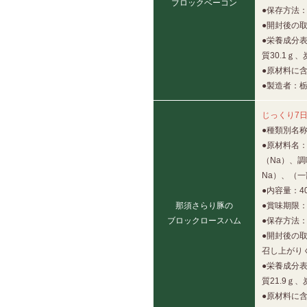
ブロックベーコン
●保存方法
●開封後の
●栄養成分表
質30.1ｇ
●原材料に含
●製造者：
じっくり7
●種類別名
●原材料名
（Na）、
Na）、（
●内容量：4
那須さらり豚の
●賞味期限：
ブロックロースハム
●保存方法
●開封後の
召し上がり
●栄養成分表
質21.9ｇ
●原材料に含