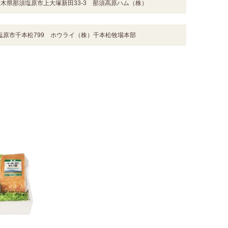
栃木県那須塩原市上大塚新田33-3 那須高原ハム（株）
塩原市千本松799 ホウライ（株）千本松牧場本部