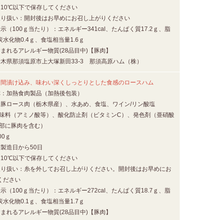
：10℃以下で保存してください
取り扱い：開封後はお早めにお召し上がりください
示（100ｇ当たり）：エネルギー341cal、たんぱく質17.2ｇ、脂
、炭水化物0.4ｇ、食塩相当量1.6ｇ
まれるアレルギー物質(28品目中)【豚肉】
栃木県那須塩原市上大塚新田33-3 那須高原ハム（株）
日間漬け込み、味わい深くしっとりとした食感のロースハム
称：加熱食肉製品（加熱後包装）
：豚ロース肉（栃木県産）、水あめ、食塩、ワイン/リン酸塩
調味料（アミノ酸等）、酸化防止剤（ビタミンC）、発色剤（亜硝酸
一部に豚肉を含む）
00ｇ
製造日から50日
：10℃以下で保存してください
取り扱い：糸を外してお召し上がりください。開封後はお早めにお
ください
示（100ｇ当たり）：エネルギー272cal、たんぱく質18.7ｇ、脂
、炭水化物0.1ｇ、食塩相当量1.7ｇ
まれるアレルギー物質(28品目中)【豚肉】