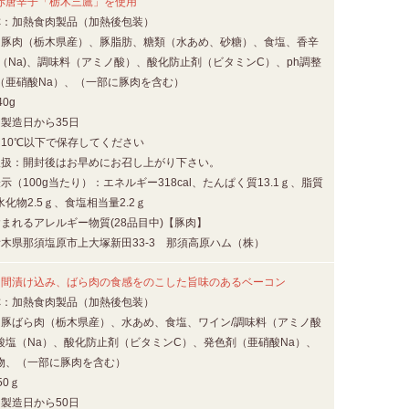
赤唐辛子「栃木三鷹」を使用
称：加熱食肉製品（加熱後包装）
：豚肉（栃木県産）、豚脂肪、糖類（水あめ、砂糖）、食塩、香辛
（Na)、調味料（アミノ酸）、酸化防止剤（ビタミンC）、ph調整
（亜硝酸Na）、（一部に豚肉を含む）
0g
製造日から35日
：10℃以下で保存してください
取扱：開封後はお早めにお召し上がり下さい。
示（100g当たり）：エネルギー318cal、たんぱく質13.1ｇ、脂質
水化物2.5ｇ、食塩相当量2.2ｇ
まれるアレルギー物質(28品目中)【豚肉】
栃木県那須塩原市上大塚新田33-3 那須高原ハム（株）
日間漬け込み、ばら肉の食感をのこした旨味のあるベーコン
称：加熱食肉製品（加熱後包装）
：豚ばら肉（栃木県産）、水あめ、食塩、ワイン/調味料（アミノ酸
酸塩（Na）、酸化防止剤（ビタミンC）、発色剤（亜硝酸Na）、
物、（一部に豚肉を含む）
50ｇ
製造日から50日