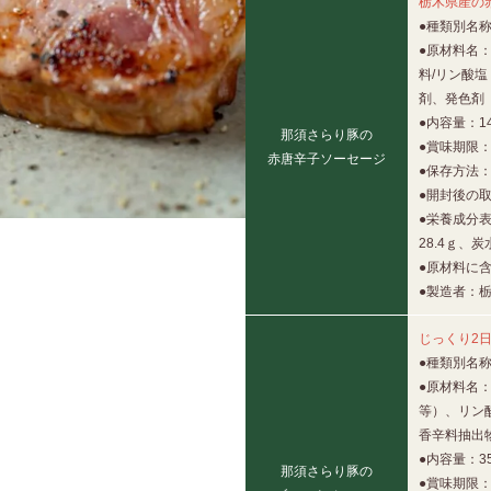
栃木県産の
●種類別名
●原材料名
料/リン酸塩
剤、発色剤
●内容量：14
那須さらり豚の
●賞味期限：
赤唐辛子ソーセージ
●保存方法
●開封後の
●栄養成分表
28.4ｇ、炭
●原材料に含
●製造者：
じっくり2
●種類別名
●原材料名
等）、リン
香辛料抽出
●内容量：3
那須さらり豚の
●賞味期限：