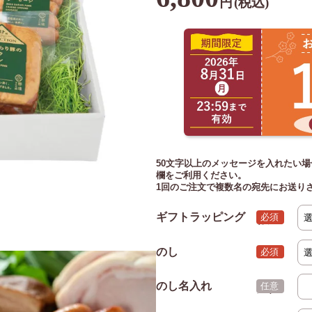
円
(税込)
50文字以上のメッセージを入れたい場
欄をご利用ください。
1回のご注文で複数名の宛先にお送り
ギフトラッピング
(必須)
のし
(必須)
のし名入れ
(任意)