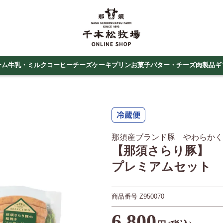
ーム
牛乳・ミルクコーヒー
チーズケーキ
プリン
お菓子
バター・チーズ
肉製品
ギ
那須産ブランド豚 やわらかく
【那須さらり豚】
プレミアムセット
商品番号
Z950070
6,800