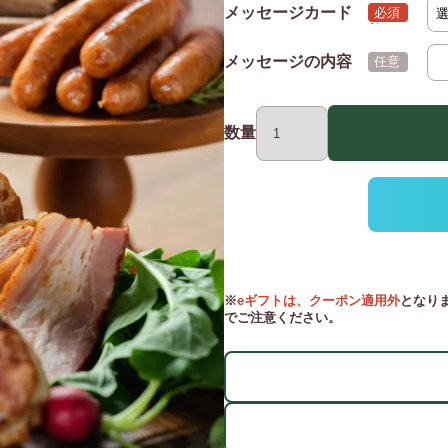
メッセージカード
(必須)
メッセージの内容
(任意)
数量
※
eギフトは、クーポン適用外
となり
でご注意ください。