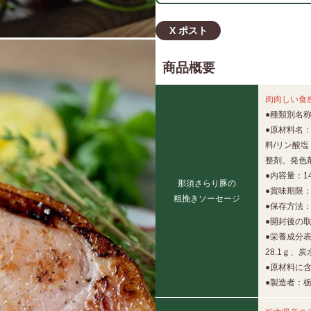
X ポスト
商品概要
肉肉しい食
●種類別名
●原材料名
料/リン酸
整剤、発色
●内容量：14
那須さらり豚の
●賞味期限：
粗挽きソーセージ
●保存方法
●開封後の
●栄養成分表
28.1ｇ、炭
●原材料に含
●製造者：