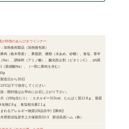
感が特徴のあらびきウインナー
称：加熱食肉製品（加熱後包装）
：豚肉（栃木県産）、豚脂肪、糖類（水あめ、砂糖）、食塩、香辛
塩（Na）、調味料（アミノ酸）、酸化防止剤（ビタミンC）、ph調
剤（亜硝酸Na）、（一部に豚肉を含む）
0g
製造日から35日
：10℃以下で保存してください
取扱：開封後はお早めにお召し上がり下さい。
示（100g当たり）：エネルギー315cal、たんぱく質12.8ｇ、脂質
水化物2.8ｇ、食塩相当量2.1ｇ
まれるアレルギー物質(28品目中)【豚肉】
栃木県那須塩原市上大塚新田33-3 那須高原ハム（株）