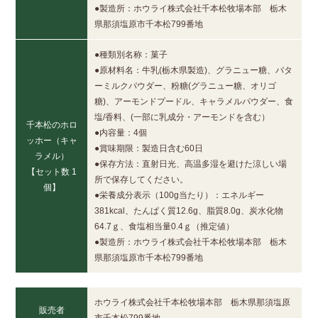
●製造所：ホウライ株式会社千本松牧場本部 栃木
県那須塩原市千本松799番地
●種類別名称：菓子
●原材料名：牛乳(栃木県製造)、グラニュー糖、バタ
ーミルクパウダー、粉糖(グラニュー糖、オリゴ
糖)、アーモンドプードル、キャラメルパウダー、食
塩/香料、(一部に乳成分・アーモンドを含む）
千本松のホロ
●内容量：4個
ッホー（キャ
●賞味期限：製造日含む60日
ラメル）
●保存方法：直射日光、高温多湿を避けた涼しい場
【セット数 1
所で保存してください。
個】
●栄養成分表示（100g当たり）：エネルギー
381kcal、たんぱく質12.6g、脂質8.0g、炭水化物
64.7ｇ、食塩相当量0.4ｇ（推定値）
●製造所：ホウライ株式会社千本松牧場本部 栃木
県那須塩原市千本松799番地
ホウライ株式会社千本松牧場本部 栃木県那須塩原
販売者
市千本松799番地