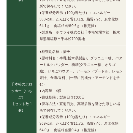
所で保存してください。
●栄養成分表示（100g当たり）：エネルギー
380kcal、たんぱく質13.1g、脂質7.9g、炭水化物
64.1ｇ、食塩相当量0.6ｇ（推定値）
●製造所：ホウライ株式会社千本松牧場本部 栃木
県那須塩原市千本松799番地
●種類別名称：菓子
●原材料名：牛乳(栃木県製造)、グラニュー糖、バタ
ーミルクパウダー、粉糖(グラニュー糖、オリゴ
糖)、いちごパウダー、アーモンドプードル、レモン
果汁、食塩/香料、(一部に乳成分・アーモンドを含
千本松のホロ
む）
ッホー（いち
●内容量：4個
ご）
●賞味期限：製造日含む60日
【セット数 1
●保存方法：直射日光、高温多湿を避けた涼しい場
個】
所で保存してください。
●栄養成分表示（100g当たり）：エネルギー
369kcal、たんぱく質11.7g、脂質7.4g、炭水化物
64.0ｇ、食塩相当量0.4ｇ（推定値）