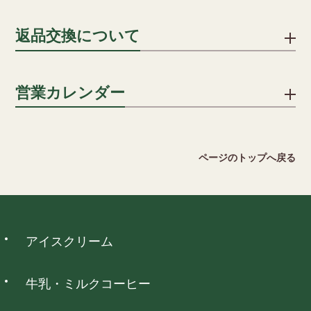
詳細を見る
贈答用の場合、段ボールに包装紙・シールのしを貼り、傷防止
返品交換について
用段ボールに入れ発送します。
一括払い/分割払い/リボ払い
のしはシールのしをご用意いたしております。名入れも承って
※分割回数は、カード会社により異なります。
おりますので ご希望の方はご注文カートの通信欄にその旨をご
不良品ではない商品でお客様が返品をご希望される場合は、商
営業カレンダー
記入ください。
品到着後5日以内に弊社までご返送ください。送料はお客様でご
キャリア決済
負担願います。但し、下記の場合には返品をお受けできませ
詳細を見る
ん。
ソフトバンクまとめて支払い、auかんたん決済がご利用いただ
2026 August
ページのトップへ戻る
けます。
・ご使用になられた商品
日
月
火
水
木
金
土
・お客様のもとで傷、損傷が生じた商品
1
・お客様のもとで加工、アレンジ等を施された商品
2
3
4
5
6
7
8
・納品時の商品ラベルをなくされた商品
9
10
11
12
13
14
15
ウォレット決済
アイスクリーム
16
17
18
19
20
21
22
詳細を見る
23
24
25
26
27
28
29
PayPay、d払い、auPAY、楽天ペイ、メルペイネット決済がご
30
31
利用いただけます。
牛乳・ミルクコーヒー