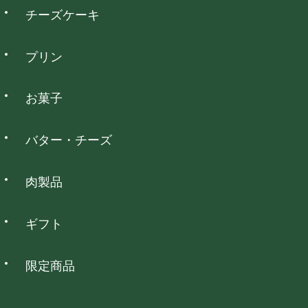
は定休日となっております。
チーズケーキ
コンビニ決済
プリン
全国のコンビニエンスストアでお支払いいただけます。
お菓子
NP後払い
バター・チーズ
全国の主要なコンビニ・郵便局・銀行でお支払いいただけま
す。
肉製品
銀行振込
ギフト
全国の主要な銀行でお支払いいただけます。
限定商品
代金引換
ご注文後にショップからメールにてお支払い総額をお知らせい