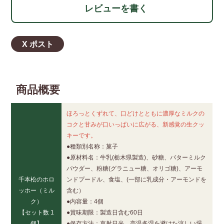
レビューを書く
X ポスト
商品概要
ほろっとくずれて、口どけとともに濃厚なミルクの
コクと甘みが口いっぱいに広がる、新感覚の生クッ
キーです。
●種類別名称：菓子
●原材料名：牛乳(栃木県製造)、砂糖、バターミルク
パウダー、粉糖(グラニュー糖、オリゴ糖)、アーモ
千本松のホロ
ンドプードル、食塩、(一部に乳成分・アーモンドを
ッホー（ミル
含む）
ク）
●内容量：4個
【セット数 1
●賞味期限：製造日含む60日
個】
●保存方法：直射日光、高温多湿を避けた涼しい場