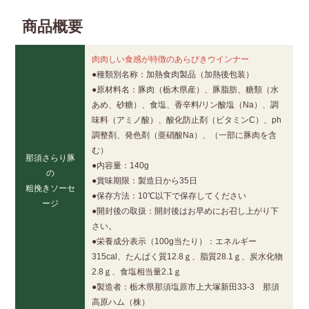
商品概要
肉肉しい食感が特徴のあらびきウインナー
●種類別名称：加熱食肉製品（加熱後包装）
●原材料名：豚肉（栃木県産）、豚脂肪、糖類（水
あめ、砂糖）、食塩、香辛料/リン酸塩（Na）、調
味料（アミノ酸）、酸化防止剤（ビタミンC）、ph
調整剤、発色剤（亜硝酸Na）、（一部に豚肉を含
む）
那須さらり豚
●内容量：140g
の
●賞味期限：製造日から35日
粗挽きソーセ
●保存方法：10℃以下で保存してください
ージ
●開封後の取扱：開封後はお早めにお召し上がり下
さい。
●栄養成分表示（100g当たり）：エネルギー
315cal、たんぱく質12.8ｇ、脂質28.1ｇ、炭水化物
2.8ｇ、食塩相当量2.1ｇ
●製造者：栃木県那須塩原市上大塚新田33-3 那須
高原ハム（株）