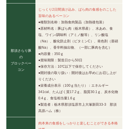
じっくり2日間漬け込み、ばら肉の食感をのこした
旨味のあるベーコン
●種類別名称：加熱食肉製品（加熱後包装）
●原材料名：豚ばら肉（栃木県産）、水あめ、食
塩、ワイン/調味料（アミノ酸等）、リン酸塩
（Na）、酸化防止剤（ビタミンC）、発色剤（亜硝
酸Na）、香辛料抽出物、（一部に豚肉を含む）
那須さらり豚
●内容量：350ｇ
の
●賞味期限：製造日から50日
ブロックベー
●保存方法：10℃以下で保存してください
コン
●開封後の取り扱い：開封後はお早めにお召し上が
りください
●栄養成分表示（100ｇ当たり）：エネルギー
341cal、たんぱく質17.2ｇ、脂質30.1ｇ、炭水化物
0.4ｇ、食塩相当量1.6ｇ
●製造者：栃木県那須塩原市上大塚新田33-3 那須
高原ハム（株）
肉本来の食感をしっかりと楽しむことができる本格