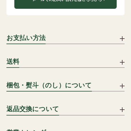
お支払い方法
下記のお支払い方法をご利用いただけます。
送料
クレジットカード
1配送先につき、ご注文合計8,000円以上で送料無料となりま
梱包・熨斗（のし）について
クレジットカードでのお支払いにおける事務手数料は、当社が
す。
負担いたします。(分割手数料は、お客様のご負担となります)
詳細を見る
贈答用の場合、段ボールに包装紙・シールのしを貼り、傷防止
返品交換について
用段ボールに入れ発送します。
一括払い/分割払い/リボ払い
のしはシールのしをご用意いたしております。名入れも承って
※分割回数は、カード会社により異なります。
おりますので ご希望の方はご注文カートの通信欄にその旨をご
不良品ではない商品でお客様が返品をご希望される場合は、商