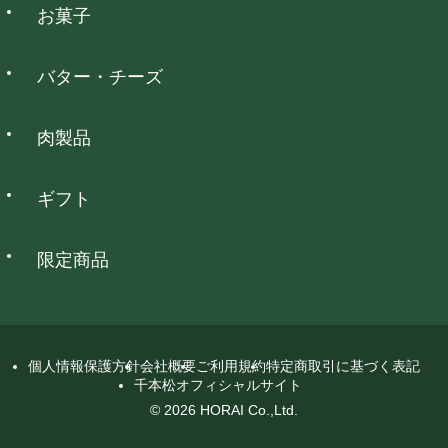
お菓子
NP後払い
バター・チーズ
全国の主要なコンビニ・郵便局・銀行でお支払いいただけま
す。
肉製品
銀行振込
ギフト
全国の主要な銀行でお支払いいただけます。
限定商品
代金引換
ご注文後にショップからメールにてお支払い総額をお知らせい
たします。 代金は配達された商品のお受け取り時に配送員にお
個人情報保護方針
会社概要
ご利用規約
特定商取引に基づく表記
支払いください。
千本松オフィシャルサイト
詳細を見る
© 2026 HORAI Co.,Ltd.