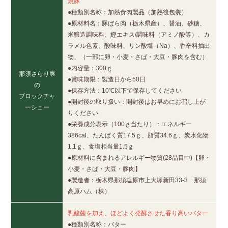
焼豚
●種類別名称：加熱食肉製品（加熱後包装）
●原材料名：豚ばら肉（栃木県産）、醤油、砂糖、
米醸造調味料、鰹エキス/調味料（アミノ酸等）、カ
ラメル色素、酸味料、リン酸塩（Na）、香辛料抽出
物、（一部に卵・小麦・さば・大豆・豚肉を含む）
●内容量：300ｇ
那須さらり豚
●賞味期限：製造日から50日
の
●保存方法：10℃以下で保存してください
ブロックチャ
●開封後の取り扱い：開封後はお早めにお召し上が
ーシュー
りください
●栄養成分表示（100ｇ当たり）：エネルギー
386cal、たんぱく質17.5ｇ、脂質34.6ｇ、炭水化物
1.1ｇ、食塩相当量1.5ｇ
●原材料に含まれるアレルギー物質(28品目中)【卵・
小麦・さば・大豆・豚肉】
●製造者：栃木県那須塩原市上大塚新田33-3 那須
高原ハム（株）
乳酸菌を加え、ほどよく発酵させた香り高いバター
●種類別名称：バター