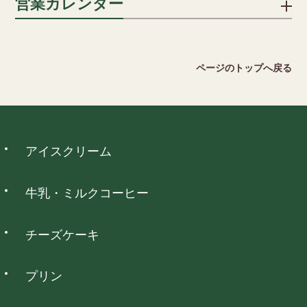
営業カレンダー
記入ください。
品到着後5日以内に弊社までご返送ください。送料はお客様でご
キャリア決済
負担願います。但し、下記の場合には返品をお受けできませ
詳細を見る
ん。
ソフトバンクまとめて支払い、auかんたん決済がご利用いただ
2026 August
ページのトップへ戻る
けます。
・ご使用になられた商品
日
月
火
水
木
金
土
・お客様のもとで傷、損傷が生じた商品
1
・お客様のもとで加工、アレンジ等を施された商品
2
3
4
5
6
7
8
・納品時の商品ラベルをなくされた商品
9
10
11
12
13
14
15
ウォレット決済
アイスクリーム
16
17
18
19
20
21
22
詳細を見る
23
24
25
26
27
28
29
PayPay、d払い、auPAY、楽天ペイ、メルペイネット決済がご
30
31
利用いただけます。
牛乳・ミルクコーヒー
は定休日となっております。
チーズケーキ
コンビニ決済
プリン
全国のコンビニエンスストアでお支払いいただけます。