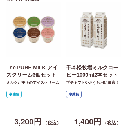
The PURE MILK アイ
千本松牧場ミルクコー
スクリーム6個セット
ヒー1000ml2本セット
ミルクが主役のアイスクリーム
プチギフトやおうち用に最適！
【
入
た
ク
キ
3,200円
1,400円
（税込）
（税込）