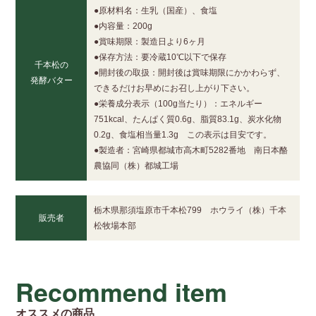
●原材料名：生乳（国産）、食塩
●内容量：200g
●賞味期限：製造日より6ヶ月
●保存方法：要冷蔵10℃以下で保存
千本松の
●開封後の取扱：開封後は賞味期限にかかわらず、
発酵バター
できるだけお早めにお召し上がり下さい。
●栄養成分表示（100g当たり）：エネルギー
751kcal、たんぱく質0.6g、脂質83.1g、炭水化物
0.2g、食塩相当量1.3g この表示は目安です。
●製造者：宮崎県都城市高木町5282番地 南日本酪
農協同（株）都城工場
栃木県那須塩原市千本松799 ホウライ（株）千本
販売者
松牧場本部
Recommend item
オススメの商品