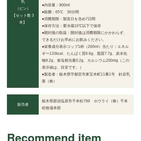
乳
●内容量：900ml
（ビン）
●殺菌：65℃ 30分間
【セット数 3
●消費期限：製造日を含め7日間
本】
●保存方法：要冷蔵10℃以下で保存
●開封後の取扱：開封後は消費期限にかかわらず、
できるだけお早めにお飲みください。
●栄養成分表示コップ1杯（200ml）当たり：エネル
ギー133kcal、たんぱく質6.6g、脂質7.7g、炭水化
物9.2g、食塩相当量0.2g、カルシウム200mg（この
表示値は、目安です。）
●製造者：栃木県宇都宮市東宝木町11番1号 針谷乳
業（株）
栃木県那須塩原市千本松799 ホウライ（株）千本
販売者
松牧場本部
Recommend item