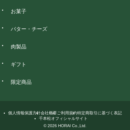
お菓子
NP後払い
バター・チーズ
全国の主要なコンビニ・郵便局・銀行でお支払いいただけま
す。
肉製品
銀行振込
ギフト
全国の主要な銀行でお支払いいただけます。
限定商品
代金引換
ご注文後にショップからメールにてお支払い総額をお知らせい
たします。 代金は配達された商品のお受け取り時に配送員にお
個人情報保護方針
会社概要
ご利用規約
特定商取引に基づく表記
支払いください。
千本松オフィシャルサイト
詳細を見る
© 2026 HORAI Co.,Ltd.