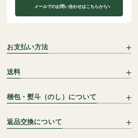
メールでのお問い合わせはこちらから
お支払い方法
下記のお支払い方法をご利用いただけます。
送料
クレジットカード
1配送先につき、ご注文合計8,000円以上で送料無料となりま
梱包・熨斗（のし）について
クレジットカードでのお支払いにおける事務手数料は、当社が
す。
負担いたします。(分割手数料は、お客様のご負担となります)
詳細を見る
贈答用の場合、段ボールに包装紙・シールのしを貼り、傷防止
返品交換について
用段ボールに入れ発送します。
一括払い/分割払い/リボ払い
のしはシールのしをご用意いたしております。名入れも承って