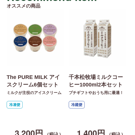
オススメの商品
The PURE MILK アイ
千本松牧場ミルクコー
スクリーム6個セット
ヒー1000ml2本セット
ミルクが主役のアイスクリーム
プチギフトやおうち用に最適！
【
入
た
ク
キ
3,200円
1,400円
（税込）
（税込）