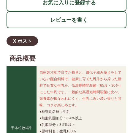
お気に入りに登録する
レビューを書く
X ポスト
商品概要
自家製堆肥で育てた牧草と、遺伝子組み換えをして
いない配合飼料で、健康に育てた乳牛から搾った新
鮮で良質な生乳を、低温長時間殺菌（65度・30分）
にした牛乳です。一般的な高温短時間殺菌に比べ、
栄養素が損なわれにくく、生乳に近い淡い香りと甘
味、コクが楽しめます。
●種類別名称：牛乳
●無脂乳固形分：8.4%以上
●乳脂肪分：3.5%以上
千本松牧場牛
●原材料名：生乳100%