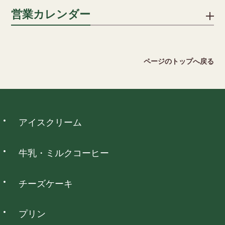
※分割回数は、カード会社により異なります。
おりますので ご希望の方はご注文カートの通信欄にその旨をご
不良品ではない商品でお客様が返品をご希望される場合は、商
営業カレンダー
記入ください。
品到着後5日以内に弊社までご返送ください。送料はお客様でご
キャリア決済
負担願います。但し、下記の場合には返品をお受けできませ
詳細を見る
ん。
ソフトバンクまとめて支払い、auかんたん決済がご利用いただ
2026 August
ページのトップへ戻る
けます。
・ご使用になられた商品
日
月
火
水
木
金
土
・お客様のもとで傷、損傷が生じた商品
1
・お客様のもとで加工、アレンジ等を施された商品
2
3
4
5
6
7
8
・納品時の商品ラベルをなくされた商品
9
10
11
12
13
14
15
ウォレット決済
アイスクリーム
16
17
18
19
20
21
22
詳細を見る
23
24
25
26
27
28
29
PayPay、d払い、auPAY、楽天ペイ、メルペイネット決済がご
30
31
利用いただけます。
牛乳・ミルクコーヒー
は定休日となっております。
チーズケーキ
コンビニ決済
プリン
全国のコンビニエンスストアでお支払いいただけます。