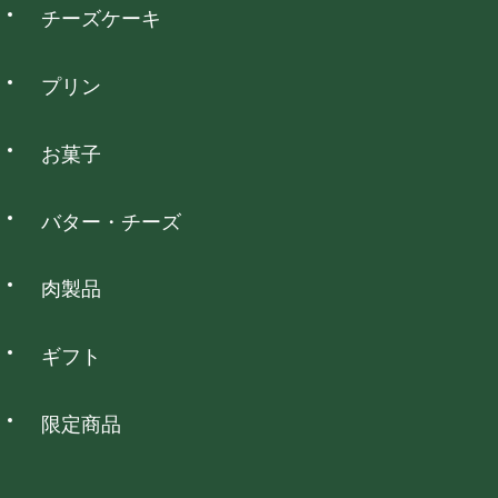
は定休日となっております。
チーズケーキ
コンビニ決済
プリン
全国のコンビニエンスストアでお支払いいただけます。
お菓子
NP後払い
バター・チーズ
全国の主要なコンビニ・郵便局・銀行でお支払いいただけま
す。
肉製品
銀行振込
ギフト
全国の主要な銀行でお支払いいただけます。
限定商品
代金引換
ご注文後にショップからメールにてお支払い総額をお知らせい