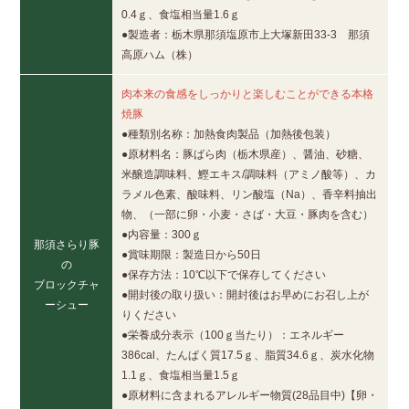
0.4ｇ、食塩相当量1.6ｇ
●製造者：栃木県那須塩原市上大塚新田33-3 那須
高原ハム（株）
肉本来の食感をしっかりと楽しむことができる本格
焼豚
●種類別名称：加熱食肉製品（加熱後包装）
●原材料名：豚ばら肉（栃木県産）、醤油、砂糖、
米醸造調味料、鰹エキス/調味料（アミノ酸等）、カ
ラメル色素、酸味料、リン酸塩（Na）、香辛料抽出
物、（一部に卵・小麦・さば・大豆・豚肉を含む）
●内容量：300ｇ
那須さらり豚
●賞味期限：製造日から50日
の
●保存方法：10℃以下で保存してください
ブロックチャ
●開封後の取り扱い：開封後はお早めにお召し上が
ーシュー
りください
●栄養成分表示（100ｇ当たり）：エネルギー
386cal、たんぱく質17.5ｇ、脂質34.6ｇ、炭水化物
1.1ｇ、食塩相当量1.5ｇ
●原材料に含まれるアレルギー物質(28品目中)【卵・