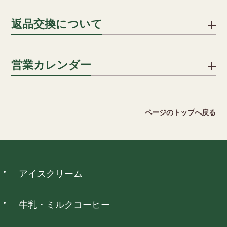
詳細を見る
贈答用の場合、段ボールに包装紙・シールのしを貼り、傷防止
返品交換について
用段ボールに入れ発送します。
一括払い/分割払い/リボ払い
のしはシールのしをご用意いたしております。名入れも承って
※分割回数は、カード会社により異なります。
おりますので ご希望の方はご注文カートの通信欄にその旨をご
不良品ではない商品でお客様が返品をご希望される場合は、商
営業カレンダー
記入ください。
品到着後5日以内に弊社までご返送ください。送料はお客様でご
キャリア決済
負担願います。但し、下記の場合には返品をお受けできませ
詳細を見る
ん。
ソフトバンクまとめて支払い、auかんたん決済がご利用いただ
2026 August
ページのトップへ戻る
けます。
・ご使用になられた商品
日
月
火
水
木
金
土
・お客様のもとで傷、損傷が生じた商品
1
・お客様のもとで加工、アレンジ等を施された商品
2
3
4
5
6
7
8
・納品時の商品ラベルをなくされた商品
9
10
11
12
13
14
15
ウォレット決済
アイスクリーム
16
17
18
19
20
21
22
詳細を見る
23
24
25
26
27
28
29
PayPay、d払い、auPAY、楽天ペイ、メルペイネット決済がご
30
31
利用いただけます。
牛乳・ミルクコーヒー