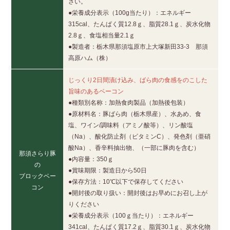
さい。
●栄養成分表示（100g当たり）：エネルギー
315cal、たんぱく質12.8ｇ、脂質28.1ｇ、炭水化物
2.8ｇ、食塩相当量2.1ｇ
●製造者：栃木県那須塩原市上大塚新田33-3 那須
高原ハム（株）
じっくり2日間漬け込み、ばら肉の食感をのこした
旨味のあるベーコン
●種類別名称：加熱食肉製品（加熱後包装）
●原材料名：豚ばら肉（栃木県産）、水あめ、食
塩、ワイン/調味料（アミノ酸等）、リン酸塩
（Na）、酸化防止剤（ビタミンC）、発色剤（亜硝
酸Na）、香辛料抽出物、（一部に豚肉を含む）
那須さらり豚
●内容量：350ｇ
の
●賞味期限：製造日から50日
ブロックベー
●保存方法：10℃以下で保存してください
コン
●開封後の取り扱い：開封後はお早めにお召し上が
りください
●栄養成分表示（100ｇ当たり）：エネルギー
341cal、たんぱく質17.2ｇ、脂質30.1ｇ、炭水化物