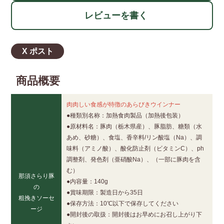
レビューを書く
X ポスト
商品概要
肉肉しい食感が特徴のあらびきウインナー
●種類別名称：加熱食肉製品（加熱後包装）
●原材料名：豚肉（栃木県産）、豚脂肪、糖類（水
あめ、砂糖）、食塩、香辛料/リン酸塩（Na）、調
味料（アミノ酸）、酸化防止剤（ビタミンC）、ph
調整剤、発色剤（亜硝酸Na）、（一部に豚肉を含
む）
那須さらり豚
●内容量：140g
の
●賞味期限：製造日から35日
粗挽きソーセ
●保存方法：10℃以下で保存してください
ージ
●開封後の取扱：開封後はお早めにお召し上がり下