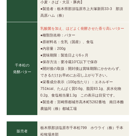
小麦・さば・大豆・豚肉】
●製造者：栃木県那須塩原市上大塚新田33-3 那須
高原ハム（株）
乳酸菌を加え、ほどよく発酵させた香り高いバター
●種類別名称：バター
●原材料名：生乳（国産）、食塩
●内容量：200g
●賞味期限：製造日より6ヶ月
●保存方法：要冷蔵10℃以下で保存
千本松の
●開封後の取扱：開封後は賞味期限にかかわらず、
発酵バター
できるだけお早めにお召し上がり下さい。
●栄養成分表示（100g当たり）：エネルギー
751kcal、たんぱく質0.6g、脂質83.1g、炭水化物
0.2g、食塩相当量1.3g この表示は目安です。
●製造者：宮崎県都城市高木町5282番地 南日本酪
農協同（株）都城工場
栃木県那須塩原市千本松799 ホウライ（株）千本
販売者
松牧場本部