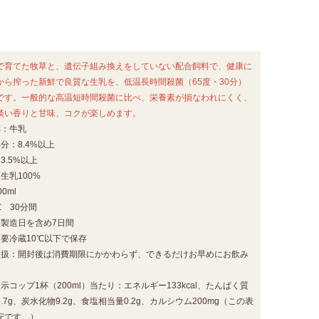
で育てた牧草と、遺伝子組み換えをしていない配合飼料で、健康に
から搾った新鮮で良質な生乳を、低温長時間殺菌（65度・30分）
です。一般的な高温短時間殺菌に比べ、栄養素が損なわれにくく、
淡い香りと甘味、コクが楽しめます。
称：牛乳
分：8.4%以上
3.5%以上
生乳100%
0ml
℃ 30分間
：製造日を含め7日間
：要冷蔵10℃以下で保存
取扱：開封後は消費期限にかかわらず、できるだけお早めにお飲み
示コップ1杯（200ml）当たり：エネルギー133kcal、たんぱく質
7.7g、炭水化物9.2g、食塩相当量0.2g、カルシウム200mg（この表
安です。）