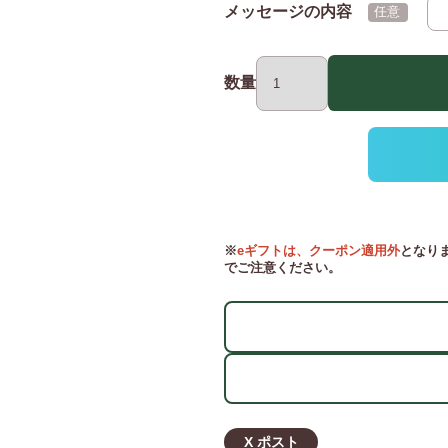
メッセージの内容
(任意)
数量
※
eギフトは、クーポン適用外
となり
でご注意ください。
X ポスト