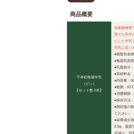
商品概要
自家製堆肥
育てた乳牛
にした牛乳
生乳に近い
●種類別名
●無脂乳固形
●乳脂肪分：
●原材料名：
千本松牧場牛乳
●内容量：90
（ビン）
●殺菌：65
【セット数 3本】
●消費期限
●保存方法
●開封後の
ください。
●栄養成分表
6.6g、脂質
示値は、目