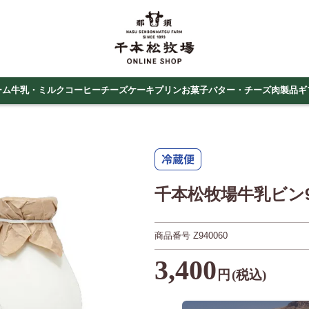
ーム
牛乳・ミルクコーヒー
チーズケーキ
プリン
お菓子
バター・チーズ
肉製品
ギ
千本松牧場牛乳ビン90
商品番号
Z940060
3,400
円
(税込)