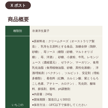
X ポスト
商品概要
種類別
冷凍洋生菓子
●原材料名：クリームチーズ（オーストラリア製
造）、乳等を主原料とする食品、加糖全卵（鶏卵、
砂糖）、苺ソース（糖類（砂糖、マルトオリゴ
糖）、苺、洋酒）、砂糖、小麦粉、牛乳、レモンジ
ュース（濃縮還元）、ゼラチン、マーガリン、食用
乳化油脂（食用植物油脂、砂糖、異性化液糖）、洋
酒/増粘剤（ペクチン）、ソルビット、安定剤（増粘
多糖類）、着色料（紅麴、カルミン酸、紫とうもろ
こし色素、アナトー、カロテン）、乳化剤、酸味
料、膨張剤、香料、ph調整剤
●内容量：240g
●賞味期限：製造日より300日
いちごの
●保存方法：-18℃以下で保存してください