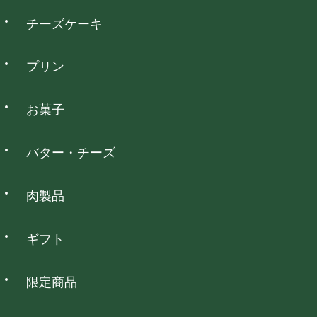
は定休日となっております。
チーズケーキ
コンビニ決済
プリン
全国のコンビニエンスストアでお支払いいただけます。
お菓子
NP後払い
バター・チーズ
全国の主要なコンビニ・郵便局・銀行でお支払いいただけま
す。
肉製品
銀行振込
ギフト
全国の主要な銀行でお支払いいただけます。
限定商品
代金引換