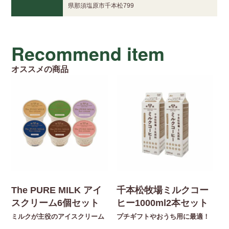
県那須塩原市千本松799
Recommend item
オススメの商品
The PURE MILK アイ
千本松牧場ミルクコー
スクリーム6個セット
ヒー1000ml2本セット
ミルクが主役のアイスクリーム
プチギフトやおうち用に最適！
【
入