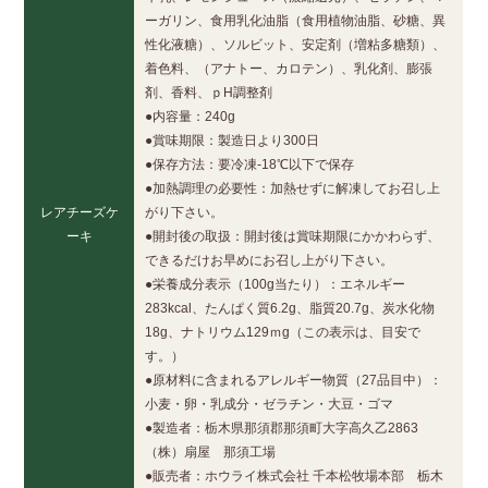
ーガリン、食用乳化油脂（食用植物油脂、砂糖、異
性化液糖）、ソルビット、安定剤（増粘多糖類）、
着色料、（アナトー、カロテン）、乳化剤、膨張
剤、香料、ｐH調整剤
●内容量：240g
●賞味期限：製造日より300日
●保存方法：要冷凍-18℃以下で保存
●加熱調理の必要性：加熱せずに解凍してお召し上
レアチーズケ
がり下さい。
ーキ
●開封後の取扱：開封後は賞味期限にかかわらず、
できるだけお早めにお召し上がり下さい。
●栄養成分表示（100g当たり）：エネルギー
283kcal、たんぱく質6.2g、脂質20.7g、炭水化物
18g、ナトリウム129ｍg（この表示は、目安で
す。）
●原材料に含まれるアレルギー物質（27品目中）：
小麦・卵・乳成分・ゼラチン・大豆・ゴマ
●製造者：栃木県那須郡那須町大字高久乙2863
（株）扇屋 那須工場
●販売者：ホウライ株式会社 千本松牧場本部 栃木