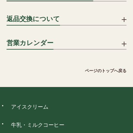
す。
負担いたします。(分割手数料は、お客様のご負担となります)
詳細を見る
贈答用の場合、段ボールに包装紙・シールのしを貼り、傷防止
返品交換について
用段ボールに入れ発送します。
一括払い/分割払い/リボ払い
のしはシールのしをご用意いたしております。名入れも承って
※分割回数は、カード会社により異なります。
おりますので ご希望の方はご注文カートの通信欄にその旨をご
不良品ではない商品でお客様が返品をご希望される場合は、商
営業カレンダー
記入ください。
品到着後5日以内に弊社までご返送ください。送料はお客様でご
キャリア決済
負担願います。但し、下記の場合には返品をお受けできませ
詳細を見る
ん。
ソフトバンクまとめて支払い、auかんたん決済がご利用いただ
2026 August
ページのトップへ戻る
けます。
・ご使用になられた商品
日
月
火
水
木
金
土
・お客様のもとで傷、損傷が生じた商品
1
・お客様のもとで加工、アレンジ等を施された商品
2
3
4
5
6
7
8
・納品時の商品ラベルをなくされた商品
9
10
11
12
13
14
15
ウォレット決済
アイスクリーム
16
17
18
19
20
21
22
詳細を見る
23
24
25
26
27
28
29
PayPay、d払い、auPAY、楽天ペイ、メルペイネット決済がご
30
31
利用いただけます。
牛乳・ミルクコーヒー