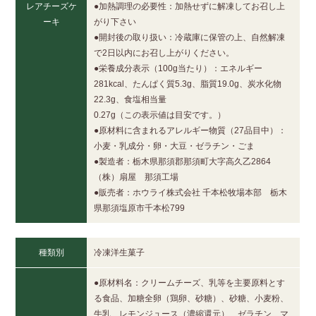
レアチーズケ
●加熱調理の必要性：加熱せずに解凍してお召し上
ーキ
がり下さい
●開封後の取り扱い：冷蔵庫に保管の上、自然解凍
で2日以内にお召し上がりください。
●栄養成分表示（100g当たり）：エネルギー
281kcal、たんぱく質5.3g、脂質19.0g、炭水化物
22.3g、食塩相当量
0.27g（この表示値は目安です。）
●原材料に含まれるアレルギー物質（27品目中）：
小麦・乳成分・卵・大豆・ゼラチン・ごま
●製造者：栃木県那須郡那須町大字高久乙2864
（株）扇屋 那須工場
●販売者：ホウライ株式会社 千本松牧場本部 栃木
県那須塩原市千本松799
種類別
冷凍洋生菓子
●原材料名：クリームチーズ、乳等を主要原料とす
る食品、加糖全卵（鶏卵、砂糖）、砂糖、小麦粉、
牛乳、レモンジュース（濃縮還元）、ゼラチン、マ