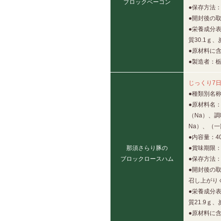
ブロックベーコン
●保存方法
●開封後の
●栄養成分表
質30.1ｇ
●原材料に含
●製造者：
じっくり7
●種類別名
●原材料名
（Na）、
Na）、（
●内容量：4
那須さらり豚の
●賞味期限：
ブロックロースハム
●保存方法
●開封後の
召し上がり
●栄養成分表
質21.9ｇ
●原材料に含