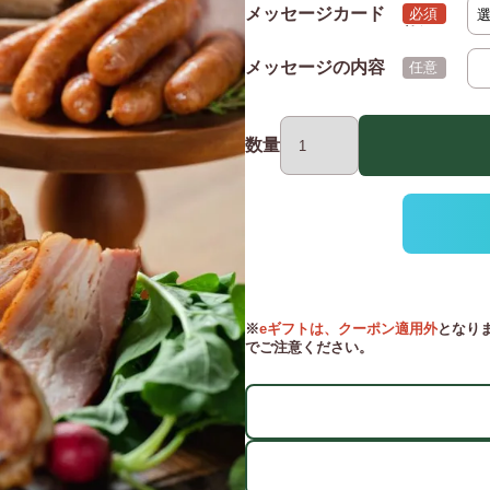
メッセージカード
(必須)
メッセージの内容
(任意)
数量
※
eギフトは、クーポン適用外
となり
でご注意ください。