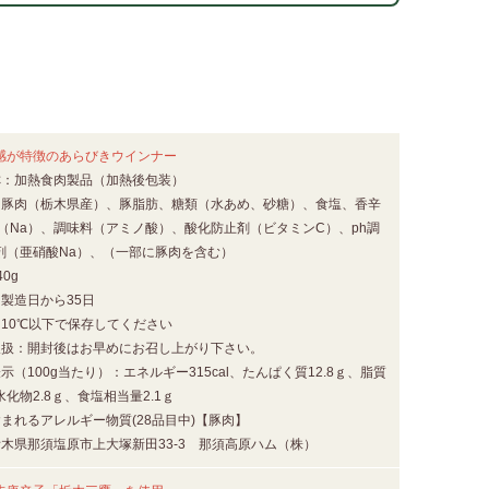
感が特徴のあらびきウインナー
称：加熱食肉製品（加熱後包装）
：豚肉（栃木県産）、豚脂肪、糖類（水あめ、砂糖）、食塩、香辛
塩（Na）、調味料（アミノ酸）、酸化防止剤（ビタミンC）、ph調
剤（亜硝酸Na）、（一部に豚肉を含む）
0g
製造日から35日
：10℃以下で保存してください
取扱：開封後はお早めにお召し上がり下さい。
示（100g当たり）：エネルギー315cal、たんぱく質12.8ｇ、脂質
水化物2.8ｇ、食塩相当量2.1ｇ
まれるアレルギー物質(28品目中)【豚肉】
栃木県那須塩原市上大塚新田33-3 那須高原ハム（株）