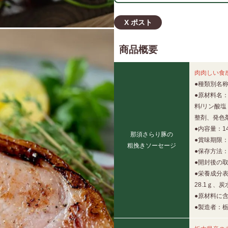
X ポスト
商品概要
肉肉しい食
●種類別名
●原材料名
料/リン酸
整剤、発色
●内容量：14
那須さらり豚の
●賞味期限：
粗挽きソーセージ
●保存方法
●開封後の
●栄養成分表
28.1ｇ、炭
●原材料に含
●製造者：