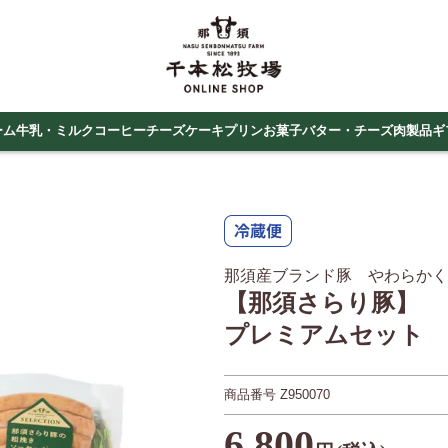
ーム
牛乳・ミルクコーヒー
チーズケーキ
プリン
お菓子
バター・チーズ
肉製品
ギ
那須産ブランド豚 やわらかく
【那須さらり豚】
プレミアムセット
商品番号
Z950070
6,800