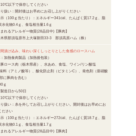
：10℃以下で保存してください
取り扱い：開封後はお早めにお召し上がりください
示（100ｇ当たり）：エネルギー341cal、たんぱく質17.2ｇ、脂
、炭水化物0.4ｇ、食塩相当量1.6ｇ
まれるアレルギー物質(28品目中)【豚肉】
栃木県那須塩原市上大塚新田33-3 那須高原ハム（株）
日間漬け込み、味わい深くしっとりとした食感のロースハム
称：加熱食肉製品（加熱後包装）
：豚ロース肉（栃木県産）、水あめ、食塩、ワイン/リン酸塩
調味料（アミノ酸等）、酸化防止剤（ビタミンC）、発色剤（亜硝酸
一部に豚肉を含む）
00ｇ
製造日から50日
：10℃以下で保存してください
取り扱い：糸を外してお召し上がりください。開封後はお早めにお
ください
示（100ｇ当たり）：エネルギー272cal、たんぱく質18.7ｇ、脂
、炭水化物0.1ｇ、食塩相当量1.7ｇ
まれるアレルギー物質(28品目中)【豚肉】