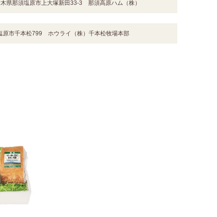
栃木県那須塩原市上大塚新田33-3 那須高原ハム（株）
塩原市千本松799 ホウライ（株）千本松牧場本部