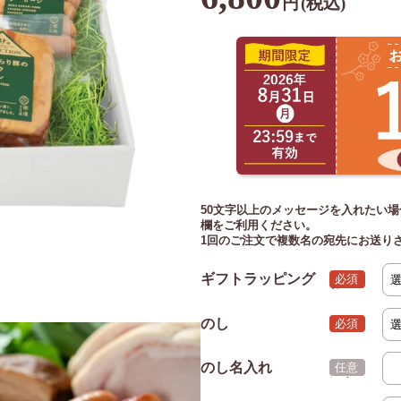
円
(税込)
50文字以上のメッセージを入れたい場
欄をご利用ください。
1回のご注文で複数名の宛先にお送り
ギフトラッピング
(必須)
のし
(必須)
のし名入れ
(任意)