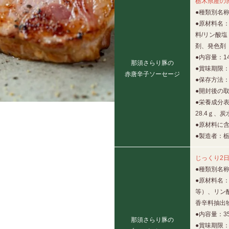
栃木県産の
●種類別名
●原材料名
料/リン酸塩
剤、発色剤
●内容量：14
那須さらり豚の
●賞味期限：
赤唐辛子ソーセージ
●保存方法
●開封後の
●栄養成分表
28.4ｇ、炭
●原材料に含
●製造者：
じっくり2
●種類別名
●原材料名
等）、リン
香辛料抽出
●内容量：3
那須さらり豚の
●賞味期限：