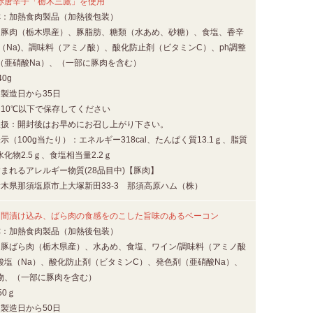
赤唐辛子「栃木三鷹」を使用
称：加熱食肉製品（加熱後包装）
：豚肉（栃木県産）、豚脂肪、糖類（水あめ、砂糖）、食塩、香辛
（Na)、調味料（アミノ酸）、酸化防止剤（ビタミンC）、ph調整
（亜硝酸Na）、（一部に豚肉を含む）
0g
製造日から35日
：10℃以下で保存してください
取扱：開封後はお早めにお召し上がり下さい。
示（100g当たり）：エネルギー318cal、たんぱく質13.1ｇ、脂質
水化物2.5ｇ、食塩相当量2.2ｇ
まれるアレルギー物質(28品目中)【豚肉】
栃木県那須塩原市上大塚新田33-3 那須高原ハム（株）
日間漬け込み、ばら肉の食感をのこした旨味のあるベーコン
称：加熱食肉製品（加熱後包装）
：豚ばら肉（栃木県産）、水あめ、食塩、ワイン/調味料（アミノ酸
酸塩（Na）、酸化防止剤（ビタミンC）、発色剤（亜硝酸Na）、
物、（一部に豚肉を含む）
50ｇ
製造日から50日