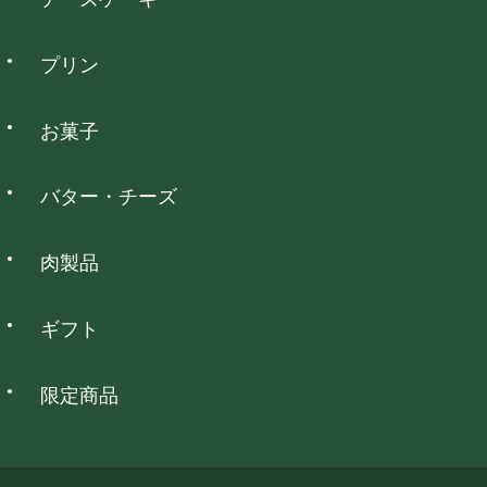
コンビニ決済
プリン
全国のコンビニエンスストアでお支払いいただけます。
お菓子
NP後払い
バター・チーズ
全国の主要なコンビニ・郵便局・銀行でお支払いいただけま
す。
肉製品
銀行振込
ギフト
全国の主要な銀行でお支払いいただけます。
限定商品
代金引換
ご注文後にショップからメールにてお支払い総額をお知らせい
たします。 代金は配達された商品のお受け取り時に配送員にお