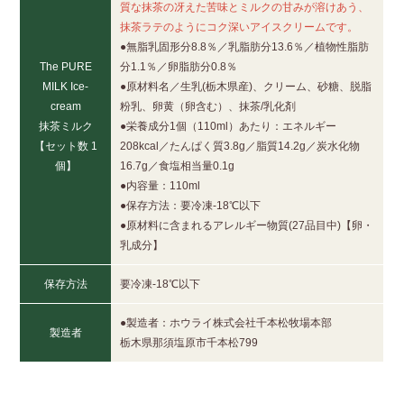
質な抹茶の冴えた苦味とミルクの甘みが溶けあう、
抹茶ラテのようにコク深いアイスクリームです。
●無脂乳固形分8.8％／乳脂肪分13.6％／植物性脂肪
The PURE
分1.1％／卵脂肪分0.8％
MILK Ice-
●原材料名／生乳(栃木県産)、クリーム、砂糖、脱脂
cream
粉乳、卵黄（卵含む）、抹茶/乳化剤
抹茶ミルク
●栄養成分1個（110ml）あたり：エネルギー
【セット数 1
208kcal／たんぱく質3.8g／脂質14.2g／炭水化物
個】
16.7g／食塩相当量0.1g
●内容量：110ml
●保存方法：要冷凍-18℃以下
●原材料に含まれるアレルギー物質(27品目中)【卵・
乳成分】
保存方法
要冷凍-18℃以下
●製造者：ホウライ株式会社千本松牧場本部
製造者
栃木県那須塩原市千本松799