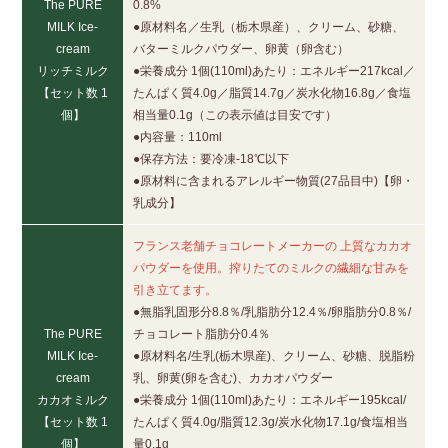
The PURE
0.8%
MILK Ice-
●原材料名／生乳（栃木県産）、クリーム、砂糖、
cream
バターミルクパウダー、卵黄（卵含む）
リッチミルク
●栄養成分 1個(110ml)あたり：エネルギー217kcal／
【セット数 1
たんぱく質4.0g／脂質14.7g／炭水化物16.8g／食塩
個】
相当量0.1g（この表示値は目安です）
●内容量：110ml
●保存方法：要冷凍-18℃以下
●原材料に含まれるアレルギー物質(27品目中)【卵・
乳成分】
フランス老舗チョコレートメーカーの 上質なカカオ
パウダーを使用。搾りたてのミルクの繊細な甘みを
引き立てます。
●無脂乳固形分8.8％/乳脂肪分12.4％/卵脂肪分0.8％/
The PURE
チョコレート脂肪分0.4％
MILK Ice-
●原材料名/生乳(栃木県産)、クリーム、砂糖、脱脂粉
cream
乳、卵黄(卵を含む)、カカオパウダー
カカオミルク
●栄養成分 1個(110ml)あたり：エネルギー195kcal/
【セット数 1
たんぱく質4.0g/脂質12.3g/炭水化物17.1g/食塩相当
個】
量0.1g