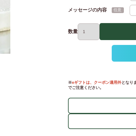
メッセージの内容
(任意)
数量
※
eギフトは、クーポン適用外
となり
でご注意ください。