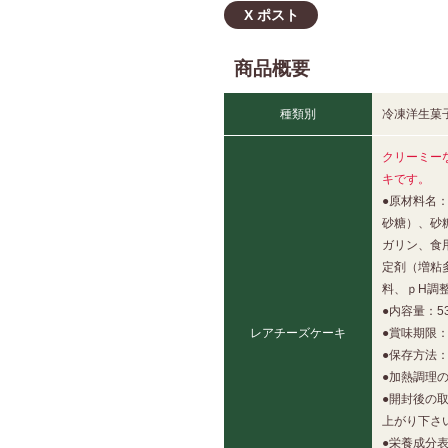
X ポスト
商品概要
種類別
冷凍洋生菓
クリーミー
キです。
●原材料名
砂糖）、砂
ガリン、食
定剤（増粘
料、ｐH調
●内容量：53
レアチーズケーキ
●賞味期限：
●保存方法：
●加熱調理
●開封後の
上がり下さ
●栄養成分表