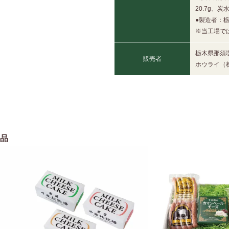
20.7g、
●製造者：
※当工場で
栃木県那須塩
販売者
ホウライ（
品