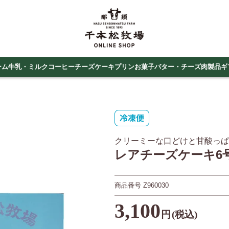
ーム
牛乳・ミルクコーヒー
チーズケーキ
プリン
お菓子
バター・チーズ
肉製品
ギ
クリーミーな口どけと甘酸っぱ
レアチーズケーキ6
商品番号
Z960030
3,100
円
(税込)