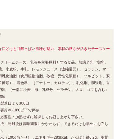
子
な口どけと甘酸っぱい風味が魅力。素材の良さが活きたチーズケー
：クリームチーズ、乳等を主要原料とする食品、加糖全卵（鶏卵、
糖、小麦粉、牛乳、レモンジュース（濃縮還元）、ゼラチン、マー
用乳化油脂（食用植物油脂、砂糖、異性化液糖）、ソルビット、安
多糖類）、着色料、（アナトー、カロテン）、乳化剤、膨張剤、香
整剤、（一部に小麦、卵、乳成分、ゼラチン、大豆、ゴマを含む）
0g
製造日より300日
要冷凍-18℃以下で保存
の必要性：加熱せずに解凍してお召し上がり下さい。
取扱：開封後は賞味期限にかかわらず、できるだけお早めにお召し
い。
示（100g当たり）：エネルギー283kcal、たんぱく質6.2g、脂質