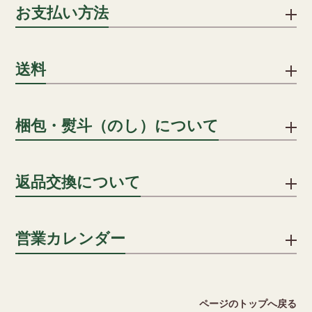
お支払い方法
下記のお支払い方法をご利用いただけます。
送料
クレジットカード
1配送先につき、ご注文合計8,000円以上で送料無料となりま
梱包・熨斗（のし）について
クレジットカードでのお支払いにおける事務手数料は、当社が
す。
負担いたします。(分割手数料は、お客様のご負担となります)
詳細を見る
贈答用の場合、段ボールに包装紙・シールのしを貼り、傷防止
返品交換について
用段ボールに入れ発送します。
一括払い/分割払い/リボ払い
のしはシールのしをご用意いたしております。名入れも承って
※分割回数は、カード会社により異なります。
おりますので ご希望の方はご注文カートの通信欄にその旨をご
不良品ではない商品でお客様が返品をご希望される場合は、商
営業カレンダー
記入ください。
品到着後5日以内に弊社までご返送ください。送料はお客様でご
キャリア決済
負担願います。但し、下記の場合には返品をお受けできませ
詳細を見る
ん。
ソフトバンクまとめて支払い、auかんたん決済がご利用いただ
2026 August
ページのトップへ戻る
けます。