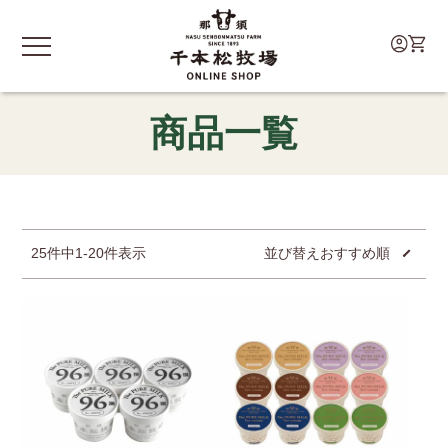
商品一覧
25
件中
1
-
20
件表示
並び替え
おすすめ順