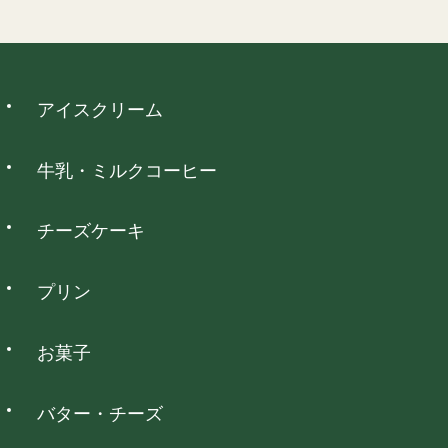
・ご使用になられた商品
日
月
火
水
木
金
土
・お客様のもとで傷、損傷が生じた商品
1
・お客様のもとで加工、アレンジ等を施された商品
2
3
4
5
6
7
8
・納品時の商品ラベルをなくされた商品
9
10
11
12
13
14
15
ウォレット決済
アイスクリーム
16
17
18
19
20
21
22
詳細を見る
23
24
25
26
27
28
29
PayPay、d払い、auPAY、楽天ペイ、メルペイネット決済がご
30
31
利用いただけます。
牛乳・ミルクコーヒー
は定休日となっております。
チーズケーキ
コンビニ決済
プリン
全国のコンビニエンスストアでお支払いいただけます。
お菓子
NP後払い
バター・チーズ
全国の主要なコンビニ・郵便局・銀行でお支払いいただけま