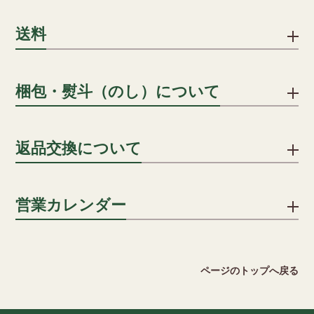
下記のお支払い方法をご利用いただけます。
送料
クレジットカード
1配送先につき、ご注文合計8,000円以上で送料無料となりま
梱包・熨斗（のし）について
クレジットカードでのお支払いにおける事務手数料は、当社が
す。
負担いたします。(分割手数料は、お客様のご負担となります)
詳細を見る
贈答用の場合、段ボールに包装紙・シールのしを貼り、傷防止
返品交換について
用段ボールに入れ発送します。
一括払い/分割払い/リボ払い
のしはシールのしをご用意いたしております。名入れも承って
※分割回数は、カード会社により異なります。
おりますので ご希望の方はご注文カートの通信欄にその旨をご
不良品ではない商品でお客様が返品をご希望される場合は、商
営業カレンダー
記入ください。
品到着後5日以内に弊社までご返送ください。送料はお客様でご
キャリア決済
負担願います。但し、下記の場合には返品をお受けできませ
詳細を見る
ん。
ソフトバンクまとめて支払い、auかんたん決済がご利用いただ
2026 August
ページのトップへ戻る
けます。
・ご使用になられた商品
日
月
火
水
木
金
土
・お客様のもとで傷、損傷が生じた商品
1