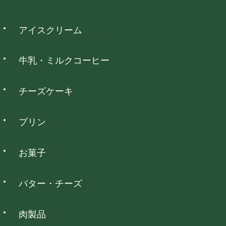
・お客様のもとで加工、アレンジ等を施された商品
2
3
4
5
6
7
8
・納品時の商品ラベルをなくされた商品
9
10
11
12
13
14
15
ウォレット決済
アイスクリーム
16
17
18
19
20
21
22
詳細を見る
23
24
25
26
27
28
29
PayPay、d払い、auPAY、楽天ペイ、メルペイネット決済がご
30
31
利用いただけます。
牛乳・ミルクコーヒー
は定休日となっております。
チーズケーキ
コンビニ決済
プリン
全国のコンビニエンスストアでお支払いいただけます。
お菓子
NP後払い
バター・チーズ
全国の主要なコンビニ・郵便局・銀行でお支払いいただけま
す。
肉製品