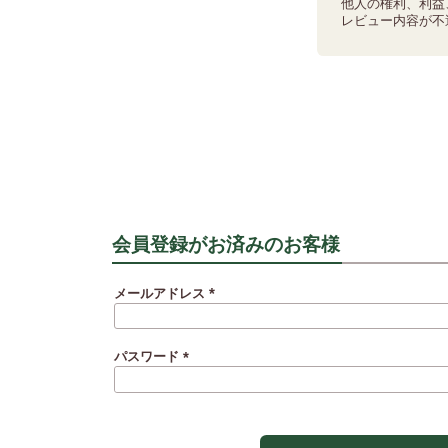
他人の権利、利益
レビュー内容が不
会員登録がお済みのお客様
メールアドレス
(必
須)
パスワード
(必
須)