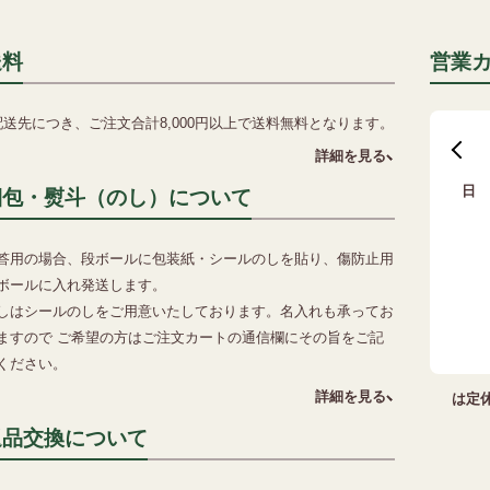
送料
営業
配送先につき、ご注文合計8,000円以上で送料無料となります。
詳細を見る
日
梱包・熨斗（のし）について
2
答用の場合、段ボールに包装紙・シールのしを貼り、傷防止用
9
ボールに入れ発送します。
16
しはシールのしをご用意いたしております。名入れも承ってお
23
ますので ご希望の方はご注文カートの通信欄にその旨をご記
30
ください。
詳細を見る
は定
返品交換について