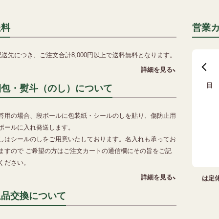
送料
営業
配送先につき、ご注文合計8,000円以上で送料無料となります。
詳細を見る
日
梱包・熨斗（のし）について
2
答用の場合、段ボールに包装紙・シールのしを貼り、傷防止用
9
ボールに入れ発送します。
16
しはシールのしをご用意いたしております。名入れも承ってお
23
ますので ご希望の方はご注文カートの通信欄にその旨をご記
30
ください。
詳細を見る
は定
返品交換について