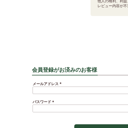
他人の権利、利益
レビュー内容が不
会員登録がお済みのお客様
メールアドレス
(必
須)
パスワード
(必
須)