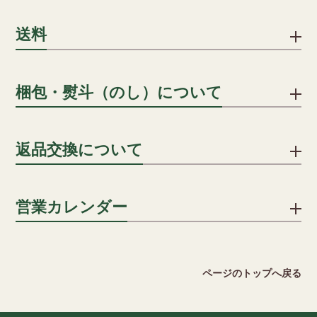
下記のお支払い方法をご利用いただけます。
送料
クレジットカード
1配送先につき、ご注文合計8,000円以上で送料無料となりま
梱包・熨斗（のし）について
クレジットカードでのお支払いにおける事務手数料は、当社が
す。
負担いたします。(分割手数料は、お客様のご負担となります)
詳細を見る
贈答用の場合、段ボールに包装紙・シールのしを貼り、傷防止
返品交換について
用段ボールに入れ発送します。
一括払い/分割払い/リボ払い
のしはシールのしをご用意いたしております。名入れも承って
※分割回数は、カード会社により異なります。
おりますので ご希望の方はご注文カートの通信欄にその旨をご
不良品ではない商品でお客様が返品をご希望される場合は、商
営業カレンダー
記入ください。
品到着後5日以内に弊社までご返送ください。送料はお客様でご
キャリア決済
負担願います。但し、下記の場合には返品をお受けできませ
詳細を見る
ん。
ソフトバンクまとめて支払い、auかんたん決済がご利用いただ
2026 August
ページのトップへ戻る
けます。
・ご使用になられた商品
日
月
火
水
木
金
土
・お客様のもとで傷、損傷が生じた商品
1