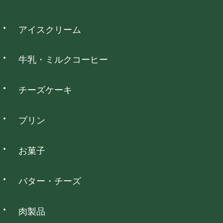
・お客様のもとで加工、アレンジ等を施された商品
2
3
4
5
6
7
8
・納品時の商品ラベルをなくされた商品
9
10
11
12
13
14
15
ウォレット決済
アイスクリーム
16
17
18
19
20
21
22
詳細を見る
23
24
25
26
27
28
29
PayPay、d払い、auPAY、楽天ペイ、メルペイネット決済がご
30
31
利用いただけます。
牛乳・ミルクコーヒー
は定休日となっております。
チーズケーキ
コンビニ決済
プリン
全国のコンビニエンスストアでお支払いいただけます。
お菓子
NP後払い
バター・チーズ
全国の主要なコンビニ・郵便局・銀行でお支払いいただけま
す。
肉製品