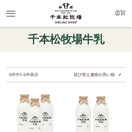
千本松牧場牛乳
6
件中
1
-
6
件表示
並び替え
価格が高い順