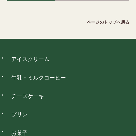
キャリア決済
負担願います。但し、下記の場合には返品をお受けできませ
詳細を見る
ん。
ソフトバンクまとめて支払い、auかんたん決済がご利用いただ
2026 August
ページのトップへ戻る
けます。
・ご使用になられた商品
日
月
火
水
木
金
土
・お客様のもとで傷、損傷が生じた商品
1
・お客様のもとで加工、アレンジ等を施された商品
2
3
4
5
6
7
8
・納品時の商品ラベルをなくされた商品
9
10
11
12
13
14
15
ウォレット決済
アイスクリーム
16
17
18
19
20
21
22
詳細を見る
23
24
25
26
27
28
29
PayPay、d払い、auPAY、楽天ペイ、メルペイネット決済がご
30
31
利用いただけます。
牛乳・ミルクコーヒー
は定休日となっております。
チーズケーキ
コンビニ決済
プリン
全国のコンビニエンスストアでお支払いいただけます。
お菓子