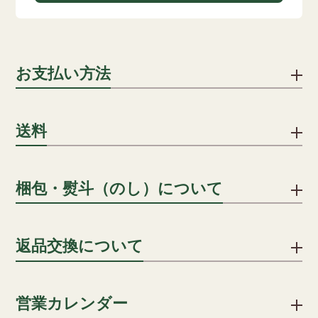
お支払い方法
下記のお支払い方法をご利用いただけます。
送料
クレジットカード
1配送先につき、ご注文合計8,000円以上で送料無料となりま
梱包・熨斗（のし）について
クレジットカードでのお支払いにおける事務手数料は、当社が
す。
負担いたします。(分割手数料は、お客様のご負担となります)
詳細を見る
贈答用の場合、段ボールに包装紙・シールのしを貼り、傷防止
返品交換について
用段ボールに入れ発送します。
一括払い/分割払い/リボ払い
のしはシールのしをご用意いたしております。名入れも承って
※分割回数は、カード会社により異なります。
おりますので ご希望の方はご注文カートの通信欄にその旨をご
不良品ではない商品でお客様が返品をご希望される場合は、商
営業カレンダー
記入ください。
品到着後5日以内に弊社までご返送ください。送料はお客様でご